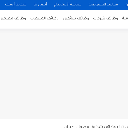
ن
سياسة الخصوصية
سياسة الأستخدام
أتصل بنا
صفحة أرشيف
ية
وظائف شركات
وظائف سائقين
وظائف المبيعات
وظائف معلمين
ن لتصوير فيلم روائي في الأردن
 في عمان
 عن توفر وظائف شاغرة لمضيفي طيران