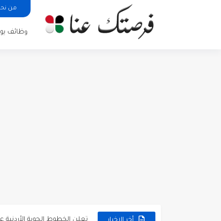
من نح
وظائف يوم
مطلوب كومبارس وممثلون ثانويو
مطلوب موظفين مبيعات لدى محلات iKooz
تعلن الخطوط الجوية الأردنية
أخر الاخبار