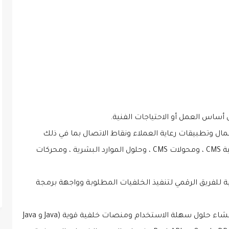
 أساس العمل أو الاحتياجات الفنية.
عمال وتطبيقات رعاية العملاء ونقاط الاتصال بما في ذلك
مقاولي FTTH ، ورسائل SMS للشركات ، والخلفية CMS ، ومحولات CMS ، وحلول الموارد البشرية ، ومحركات
ة للفريق الرقمي لتنفيذ الخلفيات المطلوبة وواجهة برمجة
استخدام مجموعة متنوعة من لغات البرمجة لإنشاء حلول سهلة الاستخدام ومنصات خلفية قوية (Java و Java