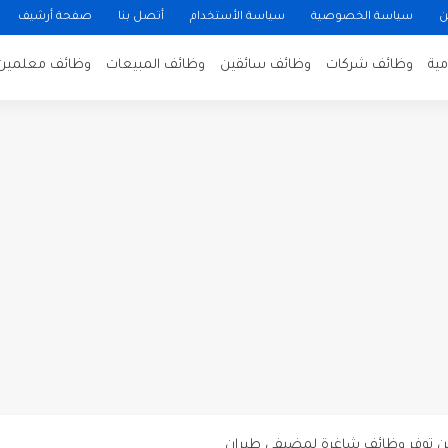
ن
سياسة الخصوصية
سياسة الأستخدام
أتصل بنا
صفحة أرشيف
ية
وظائف شركات
وظائف سائقين
وظائف المبيعات
وظائف معلمين
ن لتصوير فيلم روائي في الأردن
 في عمان
 عن توفر وظائف شاغرة لمضيفي طيران