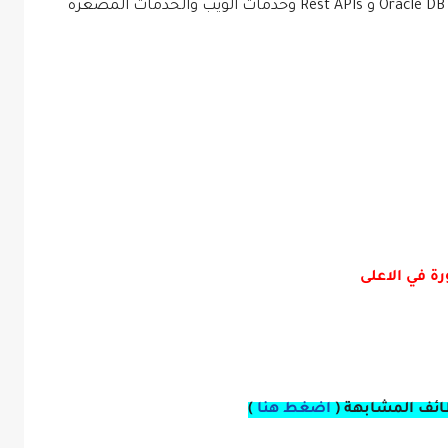
Spring Boot و PHP و Mongo DB و MYSQL DB و Oracle DB و Rest APIs وخدمات الويب والخدمات المصغرة
ة في الاعلى
ائف المشابهة (
اضغط هنا
)