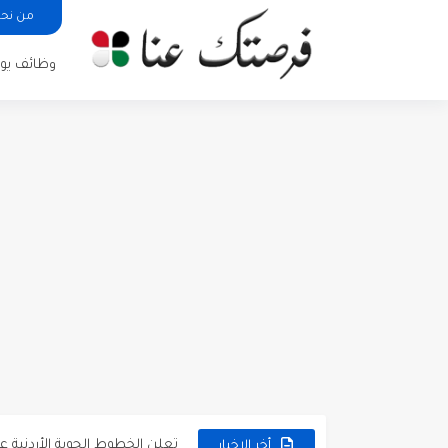
من نح
وظائف يوم
مطلوب كومبارس وممثلون ثانويو
مطلوب موظفين مبيعات لدى محلات iKooz
تعلن الخطوط الجوية الأردنية
أخر الاخبار