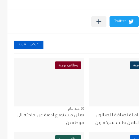
عرض المزيد
مية
وظائف يومية
منذ عام
ملة نضافة للصالون
يعلن مستودع ادوية عن حاجته الى
الثامن جانب شركة زين
موظفين
مية
وظائف يومية