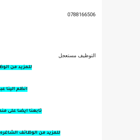
0788166506
التوظيف مستعجل
للمزيد من الوظ
انظم الينا ع
تابعنا ايضا على من
للمزيد من الوظائف الشاغره 