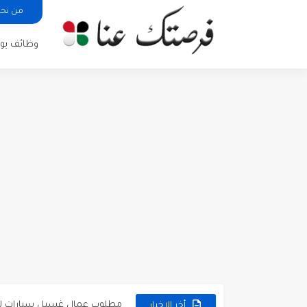
من نح
وظائف يوم
مطلوب كومبارس وممثلون ثانويو
مطلوب موظفين مبيعات لدى محلات iKooz
تعلن الخطوط الجوية الأردنية
مطلوب عمال غسيل سيارات ل
أخر الاخبار