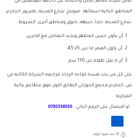
تعلن شركة الماهر للأمن والحماية عن حاجتها لموظفين في
المناطق التالية اسمائها: صويلح, شارع المدينه, طبربور, الجاردنز
,شارع المدينه, خلدا, جبيهه, دابوق ومناطق أخرى. الشروط :
أن يكون حسن المظهر ويجيد التعامل مع الاخرين.
أن يكون العمر ما بين 25-45.
أن لا يقل طوله عن 170 سم.
على كل من يجد نفسه كفاءة الرجاء مراجعه الشركة الكائنه في
ش. الجاردنز مجمع الحوراني الطابق الاول فوق مطاعم عالية
المركزيه
او الاتصال على الرقم التالي :
0782338555
منذ بضع اعوام