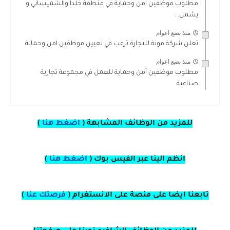
مطلوب موظفين امن وحماية في منطقة خلدا والشميساني و
يشمل...
منذ بضع اعوام
تعلن شركة مونة للتجارة ترغب في تعيين موظفين امن وحماية
منذ بضع اعوام
مطلوب موظفين أمن وحماية للعمل في مجموعة تجارية
صناعية
للمزيد من الوظائف المشابهة (
اضغط هنا
)
انظم الينا عبر الفيس بوك
(
اضغط هنا
)
تابعنا ايضا على منصة
على
الانستغرام
(
فرصتك عنا
)