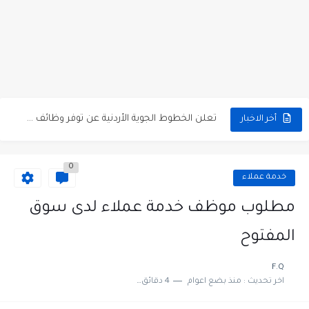
مطلوب كومبارس وممثلون ثانويون لتصوير فيلم روائي في الأردن
مطلوب موظفين مبيعات لدى محلات iKooz في عمان
تعلن الخطوط الجوية الأردنية عن توفر وظائف شاغرة لمضيفي طيران
أخر الاخبار
مطلوب عمال غسيل سيارات لدى محطة محروقات في عمان
0
مطلوب عامل نظافة عدد 2 بدوام كامل او جزئي في...
خدمة عملاء
تعلن مؤسسة التعليم لأجل التوظيف الأردنية وبالشراكة مع أكاديمية جولانسرالمجاني
مطلوب موظف خدمة عملاء لدى سوق
مطلوب موظفين لدى شركه صناعيه رائده مهندسين في الاردن
المفتوح
مسؤول مبيعات وتسويق المستلزمات الطبية
F.Q
اخر تحديث :
منذ بضع اعوام
4 دقائق للقراءة
وظائف شاغرة مطلوب مسؤول التسويق لدى احدى الشركات في عمان