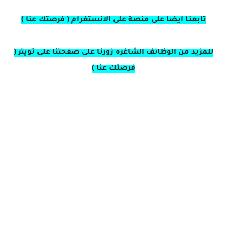
تابعنا ايضا على منصة على الانستغرام ( فرصتك عنا )
للمزيد من الوظائف الشاغره زورنا على صفحتنا على تويتر (
فرصتك عنا )