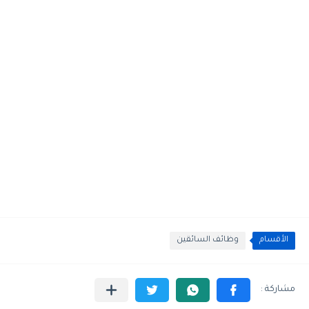
الأقسام
وظائف السائقين