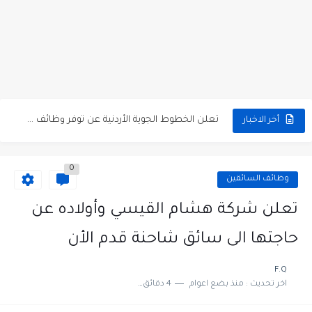
مطلوب كومبارس وممثلون ثانويون لتصوير فيلم روائي في الأردن
مطلوب موظفين مبيعات لدى محلات iKooz في عمان
تعلن الخطوط الجوية الأردنية عن توفر وظائف شاغرة لمضيفي طيران
أخر الاخبار
مطلوب عمال غسيل سيارات لدى محطة محروقات في عمان
0
مطلوب عامل نظافة عدد 2 بدوام كامل او جزئي في...
وظائف السائقين
تعلن مؤسسة التعليم لأجل التوظيف الأردنية وبالشراكة مع أكاديمية جولانسرالمجاني
تعلن شركة هشام القيسي وأولاده عن
مطلوب موظفين لدى شركه صناعيه رائده مهندسين في الاردن
حاجتها الى سائق شاحنة قدم الأن
مسؤول مبيعات وتسويق المستلزمات الطبية
F.Q
اخر تحديث :
منذ بضع اعوام
4 دقائق للقراءة
وظائف شاغرة مطلوب مسؤول التسويق لدى احدى الشركات في عمان