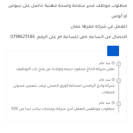
مطلوب موظف مدير سلامة وصحة مهنية حاصل على نيبوش
او أيوش.
للعمل في شركه مقرها عمان .
الاتصال من
الساعه ١٠ص
للساعة
٤م
على الرقم:
0798625146
منذ عام
تعلن شركة الحاج محمود حبيبه واولاده عن فتح باب التوظيف
منذ عام
شركة وادي الرافدين لصناعة الورق الصحي ترغب بتعيين مندوبي
مبيعات
منذ عام
مطلوب موظفين للعمل لدى شركة برمجيات براتب يبدا من 500