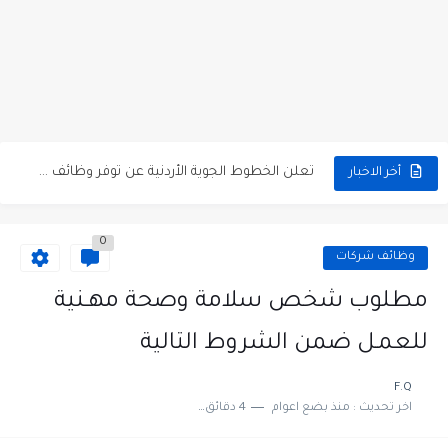
مطلوب كومبارس وممثلون ثانويون لتصوير فيلم روائي في الأردن
مطلوب موظفين مبيعات لدى محلات iKooz في عمان
تعلن الخطوط الجوية الأردنية عن توفر وظائف شاغرة لمضيفي طيران
أخر الاخبار
مطلوب عمال غسيل سيارات لدى محطة محروقات في عمان
0
مطلوب عامل نظافة عدد 2 بدوام كامل او جزئي في...
وظائف شركات
تعلن مؤسسة التعليم لأجل التوظيف الأردنية وبالشراكة مع أكاديمية جولانسرالمجاني
مطلوب شخص سلامة وصحة مهـنية
مطلوب موظفين لدى شركه صناعيه رائده مهندسين في الاردن
للعمـل ضمن الشروط التالية
مسؤول مبيعات وتسويق المستلزمات الطبية
F.Q
اخر تحديث :
منذ بضع اعوام
4 دقائق للقراءة
وظائف شاغرة مطلوب مسؤول التسويق لدى احدى الشركات في عمان