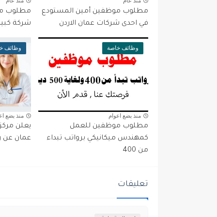
منذ عام
منذ عام
مطلوب موظفين أمين المستودع
مطلوب مو
في احدى شركات عمان الاردن
شركة كبيرة
وظائف خاصة
وظائف خ
منذ بضع اعوام
منذ بضع اع
مطلوب موظفين للعمل
يعلن مرك
كمهندس ميكانيكي برواتب تبداء
عمان عن ر
من 400
تعليقات