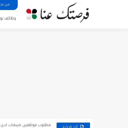
من نح
وظائف يوم
مطلوب كومبارس وممثلون ثانويو
مطلوب موظفين مبيعات لدى محلات iKooz
تعلن الخطوط الجوية الأردنية
أخر الاخبار