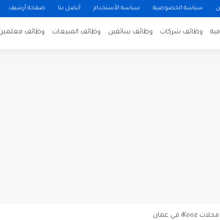
ن
سياسة الخصوصية
سياسة الأستخدام
أتصل بنا
صفحة أرشيف
ية
وظائف شركات
وظائف سائقين
وظائف المبيعات
وظائف معلمين
ن لتصوير فيلم روائي في الأردن
 في عمان
 عن توفر وظائف شاغرة لمضيفي طيران