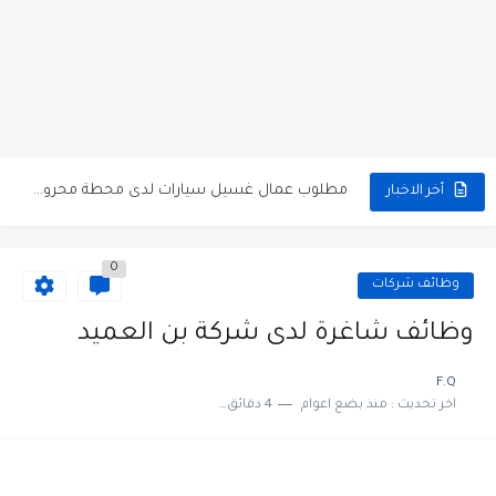
مطلوب كومبارس وممثلون ثانويون لتصوير فيلم روائي في الأردن
مطلوب موظفين مبيعات لدى محلات iKooz في عمان
تعلن الخطوط الجوية الأردنية عن توفر وظائف شاغرة لمضيفي طيران
مطلوب عمال غسيل سيارات لدى محطة محروقات في عمان
أخر الاخبار
مطلوب عامل نظافة عدد 2 بدوام كامل او جزئي في...
0
تعلن مؤسسة التعليم لأجل التوظيف الأردنية وبالشراكة مع أكاديمية جولانسرالمجاني
وظائف شركات
مطلوب موظفين لدى شركه صناعيه رائده مهندسين في الاردن
وظائف شاغرة لدى شركة بن العميد
مسؤول مبيعات وتسويق المستلزمات الطبية
F.Q
اخر تحديث :
منذ بضع اعوام
4 دقائق للقراءة
وظائف شاغرة مطلوب مسؤول التسويق لدى احدى الشركات في عمان
مطلوب موظفين مركز اتصال للعمل في مجموعة المستقبل للصناعات البلاستيكية...