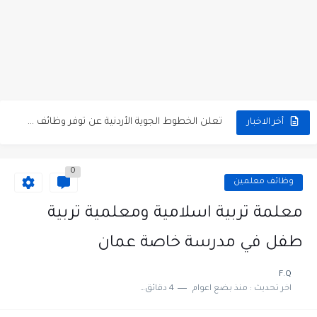
مطلوب كومبارس وممثلون ثانويون لتصوير فيلم روائي في الأردن
مطلوب موظفين مبيعات لدى محلات iKooz في عمان
تعلن الخطوط الجوية الأردنية عن توفر وظائف شاغرة لمضيفي طيران
أخر الاخبار
مطلوب عمال غسيل سيارات لدى محطة محروقات في عمان
0
مطلوب عامل نظافة عدد 2 بدوام كامل او جزئي في...
وظائف معلمين
تعلن مؤسسة التعليم لأجل التوظيف الأردنية وبالشراكة مع أكاديمية جولانسرالمجاني
معلمة تربية اسلامية ومعلمية تربية
مطلوب موظفين لدى شركه صناعيه رائده مهندسين في الاردن
طفل في مدرسة خاصة عمان
مسؤول مبيعات وتسويق المستلزمات الطبية
F.Q
اخر تحديث :
منذ بضع اعوام
4 دقائق للقراءة
وظائف شاغرة مطلوب مسؤول التسويق لدى احدى الشركات في عمان