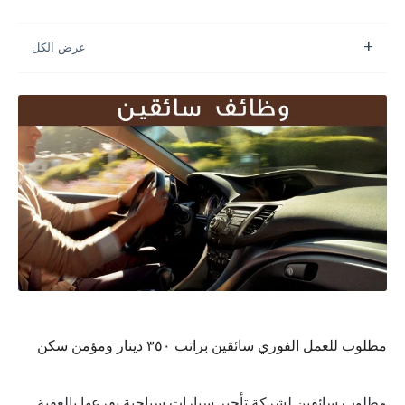
مطلوب للعمل الفوري سائقين براتب ٣٥٠ دينار ومؤمن سكن
مطلوب سائقين لشركة تأجير سيارات سياحية بفرعها بالعقبة