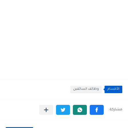
الأقسام
وظائف السائقين