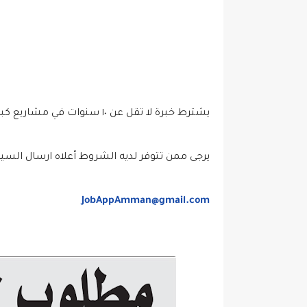
يشترط خبرة لا تقل عن ‎١٠‏ سنوات في مشاريع كبرى
يرجى ممن تتوفر لديه الشروط أعلاه ارسال السيرة
JobAppAmman@gmail.com