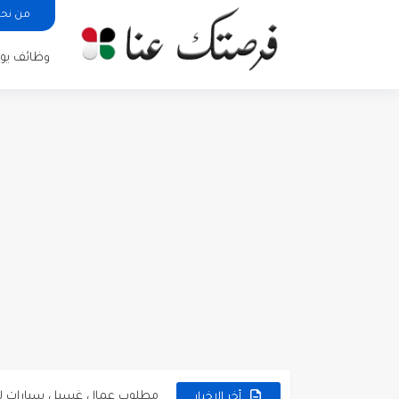
من نح
وظائف يوم
مطلوب كومبارس وممثلون ثانويو
مطلوب موظفين مبيعات لدى محلات iKooz
تعلن الخطوط الجوية الأردنية
مطلوب عمال غسيل سيارات ل
مطلوب عامل نظافة عدد 2 بدوام كامل او جزئي في...
أخر الاخبار