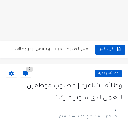
مطلوب كومبارس وممثلون ثانويون لتصوير فيلم روائي في الأردن
مطلوب موظفين مبيعات لدى محلات iKooz في عمان
تعلن الخطوط الجوية الأردنية عن توفر وظائف شاغرة لمضيفي طيران
أخر الاخبار
مطلوب عمال غسيل سيارات لدى محطة محروقات في عمان
0
مطلوب عامل نظافة عدد 2 بدوام كامل او جزئي في...
وظائف يومية
تعلن مؤسسة التعليم لأجل التوظيف الأردنية وبالشراكة مع أكاديمية جولانسرالمجاني
وظائف شاغرة | مطلوب موظفين
مطلوب موظفين لدى شركه صناعيه رائده مهندسين في الاردن
للعمل لدى سوبر ماركت
مسؤول مبيعات وتسويق المستلزمات الطبية
F.Q
اخر تحديث :
منذ بضع اعوام
3 دقائق للقراءة
وظائف شاغرة مطلوب مسؤول التسويق لدى احدى الشركات في عمان