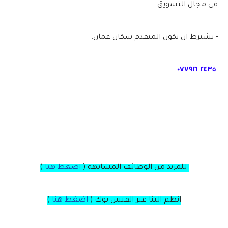
في مجال التسويق.
- يشترط ان يكون المتقدم سكان عمان.
‭٠٧٧٩١٦ ٢٤٣٥
للمزيد من الوظائف المشابهة (
اضغط هنا
)
انظم الينا عبر الفيس بوك
(
اضغط هنا
)