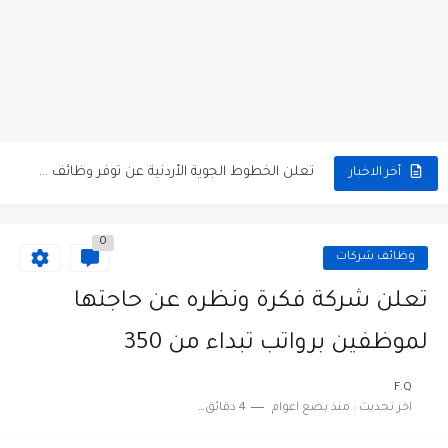
مطلوب كومبارس وممثلون ثانويون لتصوير فيلم روائي في الأردن
مطلوب موظفين مبيعات لدى محلات iKooz في عمان
تعلن الخطوط الجوية الأردنية عن توفر وظائف شاغرة لمضيفي طيران
أخر الاخبار
مطلوب عمال غسيل سيارات لدى محطة محروقات في عمان
0
مطلوب عامل نظافة عدد 2 بدوام كامل او جزئي في...
وظائف شركات
تعلن مؤسسة التعليم لأجل التوظيف الأردنية وبالشراكة مع أكاديمية جولانسرالمجاني
تعلن شركة فكرة ونظره عن حاجتها
مطلوب موظفين لدى شركه صناعيه رائده مهندسين في الاردن
لموظفين برواتب تبداء من 350
مسؤول مبيعات وتسويق المستلزمات الطبية
F.Q
اخر تحديث :
منذ بضع اعوام
4 دقائق للقراءة
وظائف شاغرة مطلوب مسؤول التسويق لدى احدى الشركات في عمان