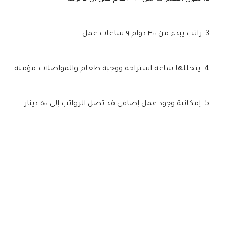
راتب يبدء من ٣٠٠ دوام ٩ ساعات عمل.
يتخللها ساعه استراحه ووجبة طعام والمواصلات مؤمنه.
إمكانية وجود عمل إضافي قد تصل الرواتب إلى ٥٠٠ دينار.