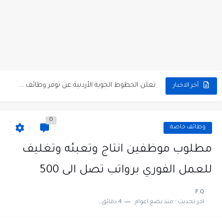
مطلوب كومبارس وممثلون ثانويون لتصوير فيلم روائي في الأردن
مطلوب موظفين مبيعات لدى محلات iKooz في عمان
تعلن الخطوط الجوية الأردنية عن توفر وظائف شاغرة لمضيفي طيران
أخر الاخبار
مطلوب عمال غسيل سيارات لدى محطة محروقات في عمان
0
مطلوب عامل نظافة عدد 2 بدوام كامل او جزئي في...
وظائف خاصة
تعلن مؤسسة التعليم لأجل التوظيف الأردنية وبالشراكة مع أكاديمية جولانسرالمجاني
مطلوب موظفين انتاج وتعبئه وتغليف
مطلوب موظفين لدى شركه صناعيه رائده مهندسين في الاردن
للعمل الفوري برواتب تصل الى 500
مسؤول مبيعات وتسويق المستلزمات الطبية
F.Q
اخر تحديث :
منذ بضع اعوام
4 دقائق للقراءة
وظائف شاغرة مطلوب مسؤول التسويق لدى احدى الشركات في عمان