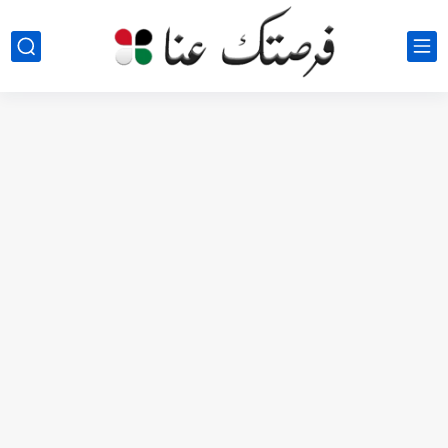
مطلوب كومبارس وممثلون ثانويون لتصوير فيلم روائي في الأردن