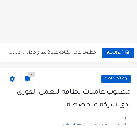
مطلوب موظفين مبيعات لدى محلات iKooz في عمان
تعلن الخطوط الجوية الأردنية عن توفر وظائف شاغرة لمضيفي طيران
مطلوب عمال غسيل سيارات لدى محطة محروقات في عمان
مطلوب عامل نظافة عدد 2 بدوام كامل او جزئي في...
أخر الاخبار
تعلن مؤسسة التعليم لأجل التوظيف الأردنية وبالشراكة مع أكاديمية جولانسرالمجاني
مطلوب موظفين لدى شركه صناعيه رائده مهندسين في الاردن
0
مسؤول مبيعات وتسويق المستلزمات الطبية
وظائف خاصة
وظائف شاغرة مطلوب مسؤول التسويق لدى احدى الشركات في عمان
مطلوب عاملات نظافة للعمل الفوري
مطلوب موظفين مركز اتصال للعمل في مجموعة المستقبل للصناعات البلاستيكية...
لدى شركة متخصصة
F.Q
اخر تحديث :
منذ بضع اعوام
4 دقائق للقراءة