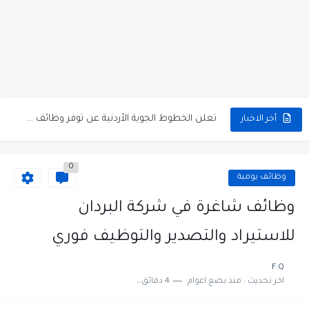
مطلوب كومبارس وممثلون ثانويون لتصوير فيلم روائي في الأردن
مطلوب موظفين مبيعات لدى محلات iKooz في عمان
تعلن الخطوط الجوية الأردنية عن توفر وظائف شاغرة لمضيفي طيران
أخر الاخبار
مطلوب عمال غسيل سيارات لدى محطة محروقات في عمان
0
مطلوب عامل نظافة عدد 2 بدوام كامل او جزئي في...
وظائف يومية
تعلن مؤسسة التعليم لأجل التوظيف الأردنية وبالشراكة مع أكاديمية جولانسرالمجاني
وظائف شاغرة في شركة البردان
مطلوب موظفين لدى شركه صناعيه رائده مهندسين في الاردن
للاستيراد والتصدير والتوظيف فوري
مسؤول مبيعات وتسويق المستلزمات الطبية
F.Q
اخر تحديث :
منذ بضع اعوام
4 دقائق للقراءة
وظائف شاغرة مطلوب مسؤول التسويق لدى احدى الشركات في عمان