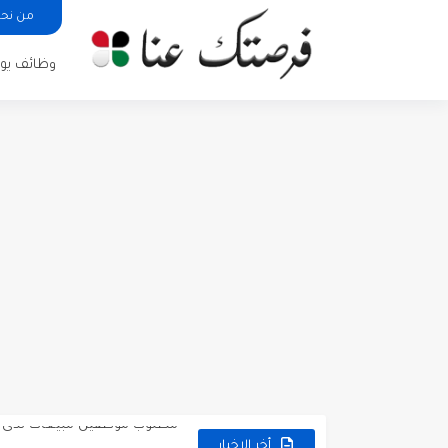
من نح
وظائف يوم
مطلوب كومبارس وممثلون ثانويو
مطلوب موظفين مبيعات لدى محلات iKooz
تعلن الخطوط الجوية الأردنية
أخر الاخبار