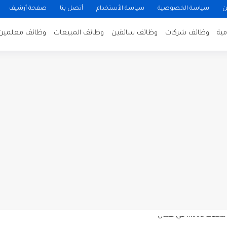
ن
سياسة الخصوصية
سياسة الأستخدام
أتصل بنا
صفحة أرشيف
ية
وظائف شركات
وظائف سائقين
وظائف المبيعات
وظائف معلمين
ن لتصوير فيلم روائي في الأردن
 في عمان
 عن توفر وظائف شاغرة لمضيفي طيران