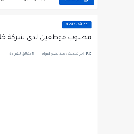
مطلوب عمال غسيل سيارات ل
مطلوب عامل نظافة عدد 2 بدوام كامل او جزئي في...
وظائف خاصة
تعلن مؤسسة التعليم لأجل التو
مطلوب موظفين لدى شركة خا
مطلوب موظفين لدى شركه صناع
F.Q
اخر تحديث :
منذ بضع اعوام
5 دقائق للقراءة
مسؤول مبيعات وتسويق المست
وظائف شاغرة مطلوب مسؤول ا
مطلوب موظفين مركز اتصال لل