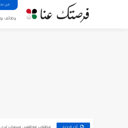
من نح
وظائف يوم
مطلوب كومبارس وممثلون ثانويو
مطلوب موظفين مبيعات لدى محلات iKooz
تعلن الخطوط الجوية الأردنية
أخر الاخبار