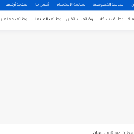
ن
سياسة الخصوصية
سياسة الأستخدام
أتصل بنا
صفحة أرشيف
ية
وظائف شركات
وظائف سائقين
وظائف المبيعات
وظائف معلمين
ن لتصوير فيلم روائي في الأردن
 في عمان
 عن توفر وظائف شاغرة لمضيفي طيران