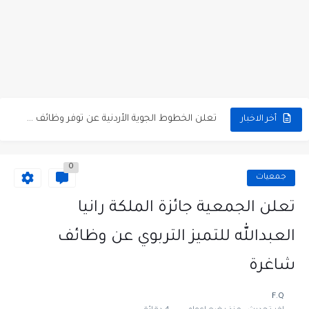
مطلوب كومبارس وممثلون ثانويون لتصوير فيلم روائي في الأردن
مطلوب موظفين مبيعات لدى محلات iKooz في عمان
تعلن الخطوط الجوية الأردنية عن توفر وظائف شاغرة لمضيفي طيران
أخر الاخبار
مطلوب عمال غسيل سيارات لدى محطة محروقات في عمان
0
مطلوب عامل نظافة عدد 2 بدوام كامل او جزئي في...
جمعيات
تعلن مؤسسة التعليم لأجل التوظيف الأردنية وبالشراكة مع أكاديمية جولانسرالمجاني
تعلن الجمعية جائزة الملكة رانيا
مطلوب موظفين لدى شركه صناعيه رائده مهندسين في الاردن
العبدالله للتميز التربوي عن وظائف
مسؤول مبيعات وتسويق المستلزمات الطبية
شاغرة
وظائف شاغرة مطلوب مسؤول التسويق لدى احدى الشركات في عمان
F.Q