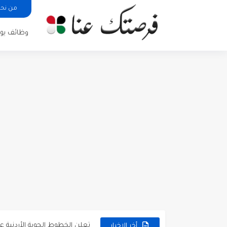
من نح
وظائف يوم
مطلوب كومبارس وممثلون ثانويو
مطلوب موظفين مبيعات لدى محلات iKooz
تعلن الخطوط الجوية الأردنية
أخر الاخبار