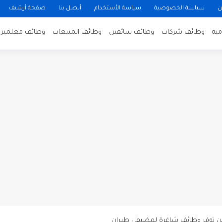
ن
سياسة الخصوصية
سياسة الأستخدام
أتصل بنا
صفحة أرشيف
ية
وظائف شركات
وظائف سائقين
وظائف المبيعات
وظائف معلمين
ن لتصوير فيلم روائي في الأردن
 في عمان
 عن توفر وظائف شاغرة لمضيفي طيران