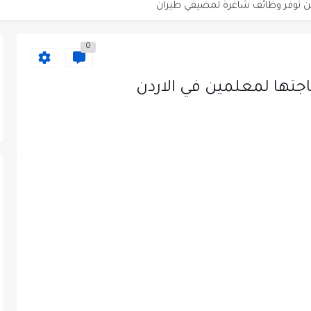
دى محطة محروقات في عمان
0
ظيف الأردنية وبالشراكة مع أكاديمية جولانسرالمجاني
جتها لمعلمين في الاردن
يه رائده مهندسين في الاردن
لزمات الطبية
لتسويق لدى احدى الشركات في عمان
عمل في مجموعة المستقبل للصناعات البلاستيكية...