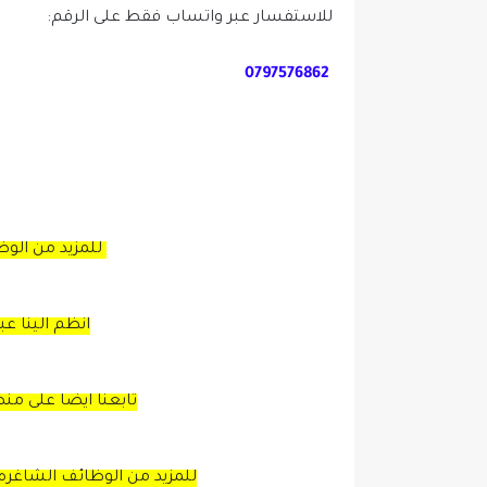
للاستفسار عبر واتساب فقط على الرقم:
0797576862
للمزيد من الو
انظم الينا ع
تابعنا ايضا على من
للمزيد من الوظائف الشاغره 