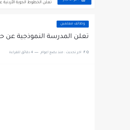
مطلوب عمال غسيل سيارات ل
مطلوب عامل نظافة عدد 2 بدوام كامل او جزئي في...
وظائف معلمين
تعلن مؤسسة التعليم لأجل التو
تعلن المدرسة النموذجية عن حا
مطلوب موظفين لدى شركه صناع
F.Q
اخر تحديث :
منذ بضع اعوام
4 دقائق للقراءة
مسؤول مبيعات وتسويق المست
وظائف شاغرة مطلوب مسؤول ا
مطلوب موظفين مركز اتصال لل