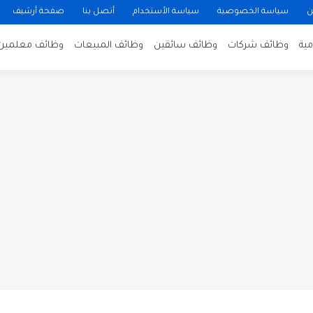
ن
سياسة الخصوصية
سياسة الأستخدام
أتصل بنا
صفحة أرشيف
ية
وظائف شركات
وظائف سائقين
وظائف المبيعات
وظائف معلمين
ن لتصوير فيلم روائي في الأردن
 في عمان
 عن توفر وظائف شاغرة لمضيفي طيران