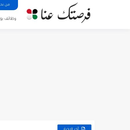
من نح
وظائف يوم
مطلوب كومبارس وممثلون ثانويو
مطلوب موظفين مبيعات لدى محلات iKooz
تعلن الخطوط الجوية الأردنية
أخر الاخبار