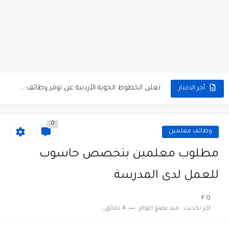
مطلوب كومبارس وممثلون ثانويون لتصوير فيلم روائي في الأردن
مطلوب موظفين مبيعات لدى محلات iKooz في عمان
تعلن الخطوط الجوية الأردنية عن توفر وظائف شاغرة لمضيفي طيران
أخر الاخبار
مطلوب عمال غسيل سيارات لدى محطة محروقات في عمان
0
مطلوب عامل نظافة عدد 2 بدوام كامل او جزئي في...
وظائف معلمين
تعلن مؤسسة التعليم لأجل التوظيف الأردنية وبالشراكة مع أكاديمية جولانسرالمجاني
مطلوب معلمين بتخصص حاسوب
مطلوب موظفين لدى شركه صناعيه رائده مهندسين في الاردن
للعمل لدى المدرسة
مسؤول مبيعات وتسويق المستلزمات الطبية
F.Q
اخر تحديث :
منذ بضع اعوام
4 دقائق للقراءة
وظائف شاغرة مطلوب مسؤول التسويق لدى احدى الشركات في عمان