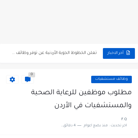
مطلوب كومبارس وممثلون ثانويون لتصوير فيلم روائي في الأردن
مطلوب موظفين مبيعات لدى محلات iKooz في عمان
تعلن الخطوط الجوية الأردنية عن توفر وظائف شاغرة لمضيفي طيران
أخر الاخبار
مطلوب عمال غسيل سيارات لدى محطة محروقات في عمان
0
مطلوب عامل نظافة عدد 2 بدوام كامل او جزئي في...
وظائف مستشفيات
تعلن مؤسسة التعليم لأجل التوظيف الأردنية وبالشراكة مع أكاديمية جولانسرالمجاني
مطلوب موظفين للرعاية الصحية
مطلوب موظفين لدى شركه صناعيه رائده مهندسين في الاردن
والمستشفيات في الأردن
مسؤول مبيعات وتسويق المستلزمات الطبية
F.Q
اخر تحديث :
منذ بضع اعوام
4 دقائق للقراءة
وظائف شاغرة مطلوب مسؤول التسويق لدى احدى الشركات في عمان