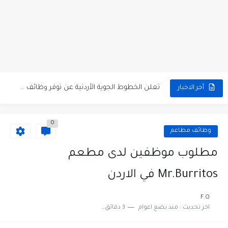
مطلوب كومبارس وممثلون ثانويون لتصوير فيلم روائي في الأردن
مطلوب موظفين مبيعات لدى محلات iKooz في عمان
تعلن الخطوط الجوية الأردنية عن توفر وظائف شاغرة لمضيفي طيران
أخر الاخبار
مطلوب عمال غسيل سيارات لدى محطة محروقات في عمان
0
مطلوب عامل نظافة عدد 2 بدوام كامل او جزئي في...
وظائف مطاعم
تعلن مؤسسة التعليم لأجل التوظيف الأردنية وبالشراكة مع أكاديمية جولانسرالمجاني
مطلوب موظفين لدى مطعم
مطلوب موظفين لدى شركه صناعيه رائده مهندسين في الاردن
Mr.Burritos في الاردن
مسؤول مبيعات وتسويق المستلزمات الطبية
F.Q
اخر تحديث :
منذ بضع اعوام
3 دقائق للقراءة
وظائف شاغرة مطلوب مسؤول التسويق لدى احدى الشركات في عمان