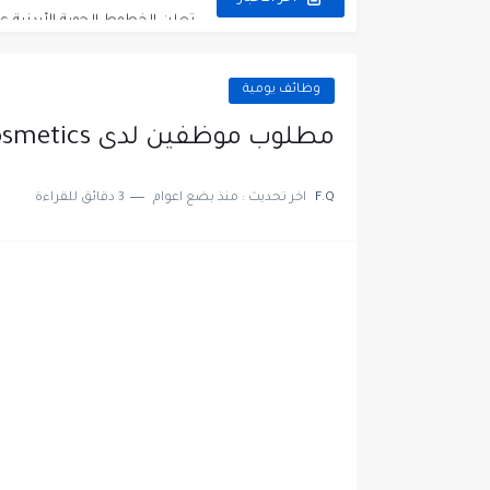
مطلوب عمال غسيل سيارات ل
مطلوب عامل نظافة عدد 2 بدوام كامل او جزئي في...
وظائف يومية
تعلن مؤسسة التعليم لأجل التو
مطلوب موظفين لدى Oshea Cosmetics للعمل في مختلف المجالات
مطلوب موظفين لدى شركه صناع
F.Q
اخر تحديث :
منذ بضع اعوام
3 دقائق للقراءة
مسؤول مبيعات وتسويق المست
وظائف شاغرة مطلوب مسؤول ا
مطلوب موظفين مركز اتصال لل