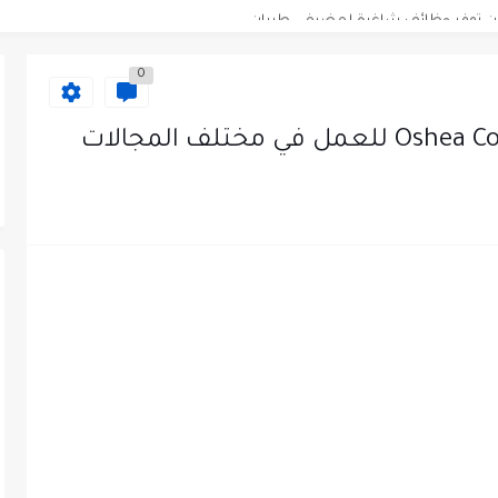
دى محطة محروقات في عمان
0
ظيف الأردنية وبالشراكة مع أكاديمية جولانسرالمجاني
يه رائده مهندسين في الاردن
لزمات الطبية
لتسويق لدى احدى الشركات في عمان
عمل في مجموعة المستقبل للصناعات البلاستيكية...