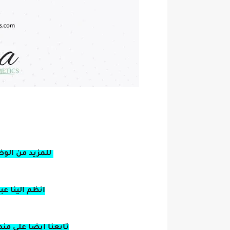
للمزيد من الوظ
انظم الينا ع
تابعنا ايضا على من