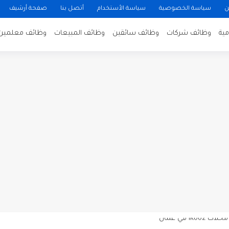
ن
سياسة الخصوصية
سياسة الأستخدام
أتصل بنا
صفحة أرشيف
ية
وظائف شركات
وظائف سائقين
وظائف المبيعات
وظائف معلمين
ن لتصوير فيلم روائي في الأردن
 في عمان
 عن توفر وظائف شاغرة لمضيفي طيران