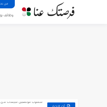
من نح
وظائف يوم
مطلوب كومبارس وممثلون ثانويو
مطلوب موظفين مبيعات لدى محلات iKooz
تعلن الخطوط الجوية الأردنية
أخر الاخبار