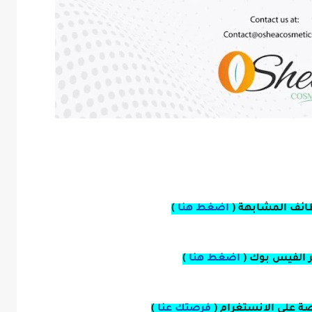
ائف المشابهة (
اضغط هنا
)
بر الفيس بوك
(
اضغط هنا
)
صة
على
الانستغرام
(
فرصتك عنا
)