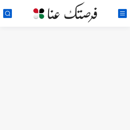
مطلوب كومبارس وممثلون ثانويون لتصوير فيلم روائي في الأردن