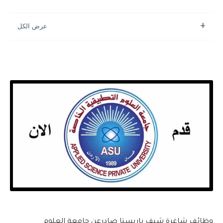
وظائف شاغرة شيف باريستا صادرعن جامعة العلوم