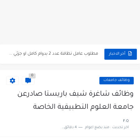
مطلوب موظفين مبيعات لدى محلات iKooz في عمان
تعلن الخطوط الجوية الأردنية عن توفر وظائف شاغرة لمضيفي طيران
مطلوب عمال غسيل سيارات لدى محطة محروقات في عمان
مطلوب عامل نظافة عدد 2 بدوام كامل او جزئي في...
أخر الاخبار
تعلن مؤسسة التعليم لأجل التوظيف الأردنية وبالشراكة مع أكاديمية جولانسرالمجاني
مطلوب موظفين لدى شركه صناعيه رائده مهندسين في الاردن
0
وظائف جامعات
مسؤول مبيعات وتسويق المستلزمات الطبية
وظائف شاغرة شيف باريستا صادرعن
وظائف شاغرة مطلوب مسؤول التسويق لدى احدى الشركات في عمان
جامعة العلوم التطبيقية الخاصة
مطلوب موظفين مركز اتصال للعمل في مجموعة المستقبل للصناعات البلاستيكية...
F.Q
اخر تحديث :
منذ بضع اعوام
4 دقائق للقراءة