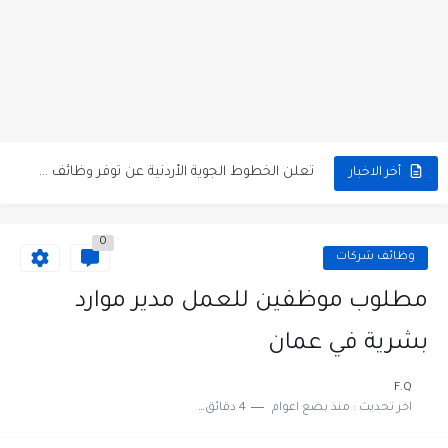
مطلوب كومبارس وممثلون ثانويون لتصوير فيلم روائي في الأردن
مطلوب موظفين مبيعات لدى محلات iKooz في عمان
تعلن الخطوط الجوية الأردنية عن توفر وظائف شاغرة لمضيفي طيران
أخر الاخبار
مطلوب عمال غسيل سيارات لدى محطة محروقات في عمان
0
مطلوب عامل نظافة عدد 2 بدوام كامل او جزئي في...
وظائف شركات
تعلن مؤسسة التعليم لأجل التوظيف الأردنية وبالشراكة مع أكاديمية جولانسرالمجاني
مطلوب موظفين للعمل مدير موارد
مطلوب موظفين لدى شركه صناعيه رائده مهندسين في الاردن
بشرية في عمان
مسؤول مبيعات وتسويق المستلزمات الطبية
F.Q
اخر تحديث :
منذ بضع اعوام
4 دقائق للقراءة
وظائف شاغرة مطلوب مسؤول التسويق لدى احدى الشركات في عمان