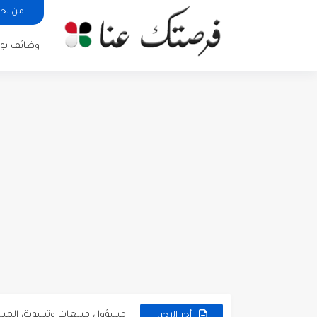
من نح
وظائف يوم
مطلوب كومبارس وممثلون ثانويو
مطلوب موظفين مبيعات لدى محلات iKooz
تعلن الخطوط الجوية الأردنية
مطلوب عمال غسيل سيارات ل
مطلوب عامل نظافة عدد 2 بدوام كامل او جزئي في...
تعلن مؤسسة التعليم لأجل التو
مطلوب موظفين لدى شركه صناع
مسؤول مبيعات وتسويق المست
وظائف شاغرة مطلوب مسؤول ا
أخر الاخبار