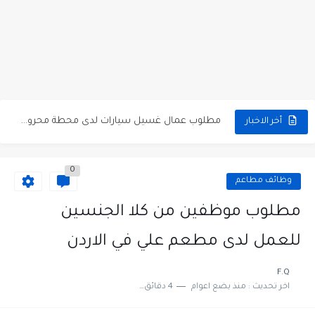
مطلوب كومبارس وممثلون ثانويون لتصوير فيلم روائي في الأردن
مطلوب موظفين مبيعات لدى محلات iKooz في عمان
تعلن الخطوط الجوية الأردنية عن توفر وظائف شاغرة لمضيفي طيران
مطلوب عمال غسيل سيارات لدى محطة محروقات في عمان
أخر الاخبار
مطلوب عامل نظافة عدد 2 بدوام كامل او جزئي في...
0
تعلن مؤسسة التعليم لأجل التوظيف الأردنية وبالشراكة مع أكاديمية جولانسرالمجاني
وظائف مطاعم
مطلوب موظفين لدى شركه صناعيه رائده مهندسين في الاردن
مطلوب موظفين من كلا الجنسين
مسؤول مبيعات وتسويق المستلزمات الطبية
للعمل لدى مطعم علي في الاردن
وظائف شاغرة مطلوب مسؤول التسويق لدى احدى الشركات في عمان
F.Q
اخر تحديث :
منذ بضع اعوام
4 دقائق للقراءة
مطلوب موظفين مركز اتصال للعمل في مجموعة المستقبل للصناعات البلاستيكية...