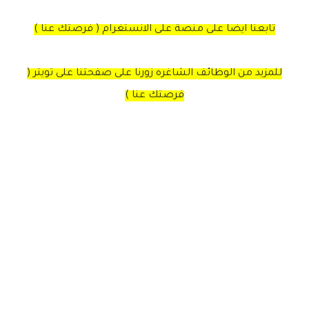
تابعنا ايضا على منصة على الانستغرام ( فرصتك عنا )
للمزيد من الوظائف الشاغره زورنا على صفحتنا على تويتر (
فرصتك عنا )