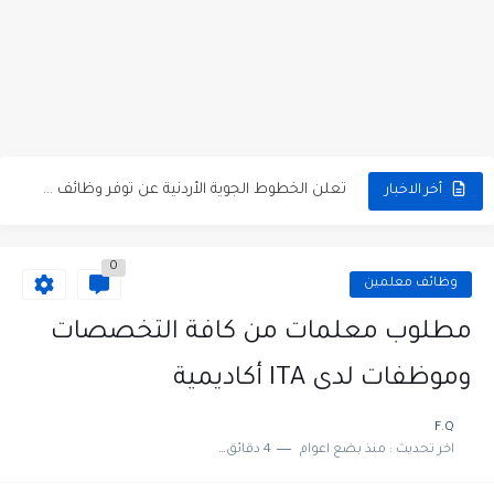
مطلوب كومبارس وممثلون ثانويون لتصوير فيلم روائي في الأردن
مطلوب موظفين مبيعات لدى محلات iKooz في عمان
تعلن الخطوط الجوية الأردنية عن توفر وظائف شاغرة لمضيفي طيران
أخر الاخبار
مطلوب عمال غسيل سيارات لدى محطة محروقات في عمان
0
مطلوب عامل نظافة عدد 2 بدوام كامل او جزئي في...
وظائف معلمين
تعلن مؤسسة التعليم لأجل التوظيف الأردنية وبالشراكة مع أكاديمية جولانسرالمجاني
مطلوب معلمات من كافة التخصصات
مطلوب موظفين لدى شركه صناعيه رائده مهندسين في الاردن
وموظفات لدى ITA أكاديمية
مسؤول مبيعات وتسويق المستلزمات الطبية
F.Q
اخر تحديث :
منذ بضع اعوام
4 دقائق للقراءة
وظائف شاغرة مطلوب مسؤول التسويق لدى احدى الشركات في عمان