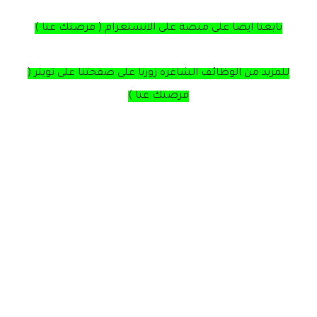
تابعنا ايضا على منصة على الانستغرام ( فرصتك عنا )
للمزيد من الوظائف الشاغره زورنا على صفحتنا على تويتر (
فرصتك عنا )