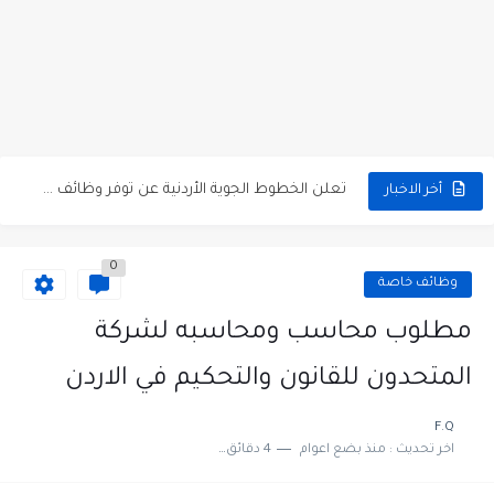
مطلوب كومبارس وممثلون ثانويون لتصوير فيلم روائي في الأردن
مطلوب موظفين مبيعات لدى محلات iKooz في عمان
تعلن الخطوط الجوية الأردنية عن توفر وظائف شاغرة لمضيفي طيران
أخر الاخبار
مطلوب عمال غسيل سيارات لدى محطة محروقات في عمان
0
مطلوب عامل نظافة عدد 2 بدوام كامل او جزئي في...
وظائف خاصة
تعلن مؤسسة التعليم لأجل التوظيف الأردنية وبالشراكة مع أكاديمية جولانسرالمجاني
مطلوب محاسب ومحاسبه لشركة
مطلوب موظفين لدى شركه صناعيه رائده مهندسين في الاردن
المتحدون للقانون والتحكيم في الاردن
مسؤول مبيعات وتسويق المستلزمات الطبية
F.Q
اخر تحديث :
منذ بضع اعوام
4 دقائق للقراءة
وظائف شاغرة مطلوب مسؤول التسويق لدى احدى الشركات في عمان