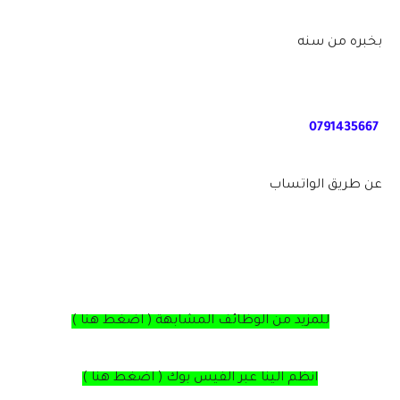
بخبره من سنه
0791435667
عن طريق الواتساب
للمزيد من الوظائف المشابهة ( اضغط هنا )
انظم الينا عبر الفيس بوك ( اضغط هنا )