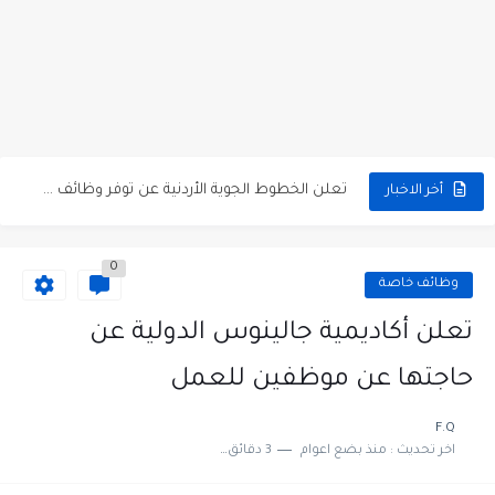
مطلوب كومبارس وممثلون ثانويون لتصوير فيلم روائي في الأردن
مطلوب موظفين مبيعات لدى محلات iKooz في عمان
تعلن الخطوط الجوية الأردنية عن توفر وظائف شاغرة لمضيفي طيران
أخر الاخبار
مطلوب عمال غسيل سيارات لدى محطة محروقات في عمان
0
مطلوب عامل نظافة عدد 2 بدوام كامل او جزئي في...
وظائف خاصة
تعلن مؤسسة التعليم لأجل التوظيف الأردنية وبالشراكة مع أكاديمية جولانسرالمجاني
تعلن أكاديمية جالينوس الدولية عن
مطلوب موظفين لدى شركه صناعيه رائده مهندسين في الاردن
حاجتها عن موظفين للعمل
مسؤول مبيعات وتسويق المستلزمات الطبية
F.Q
اخر تحديث :
منذ بضع اعوام
3 دقائق للقراءة
وظائف شاغرة مطلوب مسؤول التسويق لدى احدى الشركات في عمان