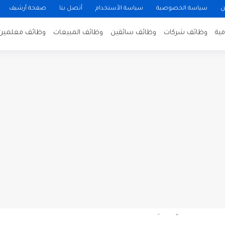
ن
سياسة الخصوصية
سياسة الأستخدام
أتصل بنا
صفحة أرشيف
ية
وظائف شركات
وظائف سائقين
وظائف المبيعات
وظائف معلمين
ن لتصوير فيلم روائي في الأردن
 في عمان
 عن توفر وظائف شاغرة لمضيفي طيران