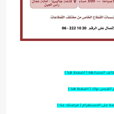
ظائف المشابهة ( اضغط هنا )
بر الفيس بوك ( اضغط هنا )
صة على الانستغرام ( فرصتك عنا )