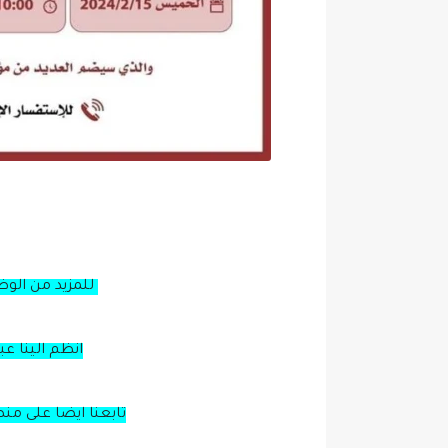
للمزيد من الو
انظم الينا ع
تابعنا ايضا على من