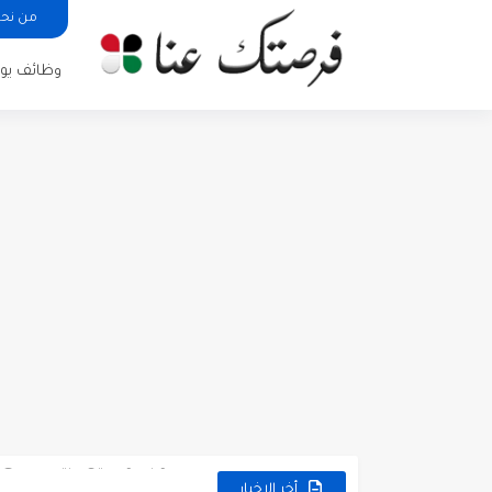
من نح
وظائف يوم
مطلوب كومبارس وممثلون ثانويو
مطلوب موظفين مبيعات لدى محلات iKooz
تعلن الخطوط الجوية الأردنية
أخر الاخبار