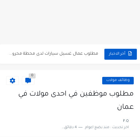
مطلوب كومبارس وممثلون ثانويون لتصوير فيلم روائي في الأردن
مطلوب موظفين مبيعات لدى محلات iKooz في عمان
تعلن الخطوط الجوية الأردنية عن توفر وظائف شاغرة لمضيفي طيران
مطلوب عمال غسيل سيارات لدى محطة محروقات في عمان
أخر الاخبار
مطلوب عامل نظافة عدد 2 بدوام كامل او جزئي في...
0
تعلن مؤسسة التعليم لأجل التوظيف الأردنية وبالشراكة مع أكاديمية جولانسرالمجاني
وظائف مولات
مطلوب موظفين لدى شركه صناعيه رائده مهندسين في الاردن
مطلوب موظفين في احدى مولات في
مسؤول مبيعات وتسويق المستلزمات الطبية
عمان
وظائف شاغرة مطلوب مسؤول التسويق لدى احدى الشركات في عمان
F.Q
اخر تحديث :
منذ بضع اعوام
4 دقائق للقراءة
مطلوب موظفين مركز اتصال للعمل في مجموعة المستقبل للصناعات البلاستيكية...