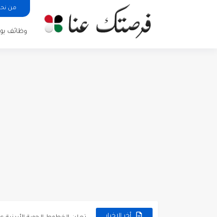
من نح
وظائف يوم
مطلوب كومبارس وممثلون ثانويو
مطلوب موظفين مبيعات لدى محلات iKooz
تعلن الخطوط الجوية الأردنية
أخر الاخبار