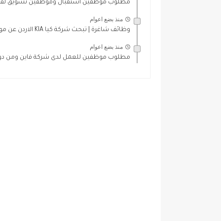
مطلوب موظفين استقبال وموظفين تسويق لفند
منذ بضع اعوام
وظائف شاغرة | تبحث شركة كيا KIA الاردن عن موظفة...
منذ بضع اعوام
مطلوب موظفين للعمل لدى شركة فاين ومن دو