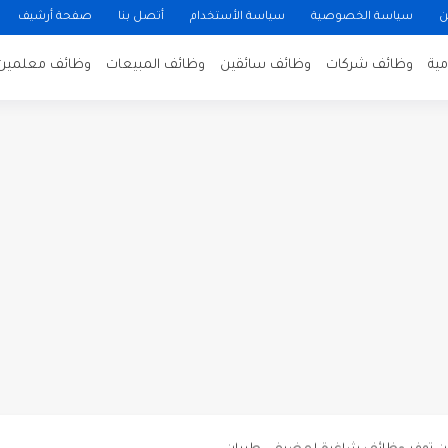
ن
سياسة الخصوصية
سياسة الأستخدام
أتصل بنا
صفحة أرشيف
ية
وظائف شركات
وظائف سائقين
وظائف المبيعات
وظائف معلمين
ن لتصوير فيلم روائي في الأردن
 في عمان
 عن توفر وظائف شاغرة لمضيفي طيران