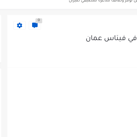
دى محطة محروقات في عمان
0
ظيف الأردنية وبالشراكة مع أكاديمية جولانسرالمجاني
في فيتاس عمان
يه رائده مهندسين في الاردن
لزمات الطبية
لتسويق لدى احدى الشركات في عمان
عمل في مجموعة المستقبل للصناعات البلاستيكية...