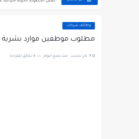
مطلوب عمال غسيل سيارات ل
مطلوب عامل نظافة عدد 2 بدوام كامل او جزئي في...
وظائف شركات
تعلن مؤسسة التعليم لأجل التو
مطلوب موظفين موارد بشرية 
مطلوب موظفين لدى شركه صناع
F.Q
اخر تحديث :
منذ بضع اعوام
4 دقائق للقراءة
مسؤول مبيعات وتسويق المست
وظائف شاغرة مطلوب مسؤول ا
مطلوب موظفين مركز اتصال لل