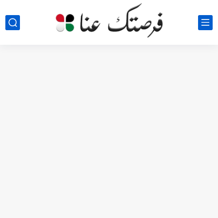
مطلوب كومبارس وممثلون ثانويون لتصوير فيلم روائي في الأردن
مطلوب موظفين مبيعات لدى محلات iKooz في عمان
تعلن الخطوط الجوية الأردنية عن توفر وظائف شاغرة لمضيفي طيران
مطلوب عمال غسيل سيارات لدى محطة محروقات في عمان