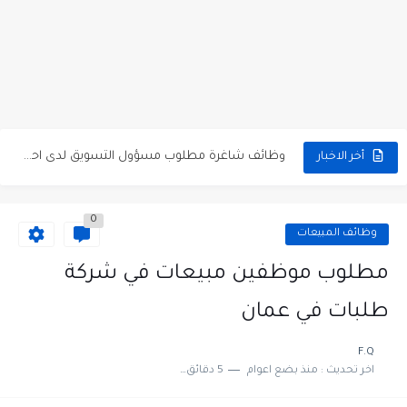
مطلوب عامل نظافة عدد 2 بدوام كامل او جزئي في...
تعلن مؤسسة التعليم لأجل التوظيف الأردنية وبالشراكة مع أكاديمية جولانسرالمجاني
مطلوب موظفين لدى شركه صناعيه رائده مهندسين في الاردن
مسؤول مبيعات وتسويق المستلزمات الطبية
وظائف شاغرة مطلوب مسؤول التسويق لدى احدى الشركات في عمان
أخر الاخبار
مطلوب موظفين مركز اتصال للعمل في مجموعة المستقبل للصناعات البلاستيكية...
0
وظائف المبيعات
مطلوب موظفين مبيعات في شركة
طلبات في عمان
F.Q
اخر تحديث :
منذ بضع اعوام
5 دقائق للقراءة