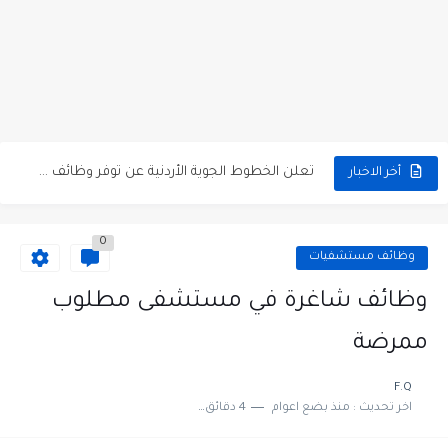
مطلوب كومبارس وممثلون ثانويون لتصوير فيلم روائي في الأردن
مطلوب موظفين مبيعات لدى محلات iKooz في عمان
تعلن الخطوط الجوية الأردنية عن توفر وظائف شاغرة لمضيفي طيران
أخر الاخبار
مطلوب عمال غسيل سيارات لدى محطة محروقات في عمان
0
مطلوب عامل نظافة عدد 2 بدوام كامل او جزئي في...
وظائف مستشفيات
تعلن مؤسسة التعليم لأجل التوظيف الأردنية وبالشراكة مع أكاديمية جولانسرالمجاني
وظائف شاغرة في مستشفى مطلوب
مطلوب موظفين لدى شركه صناعيه رائده مهندسين في الاردن
ممرضة
مسؤول مبيعات وتسويق المستلزمات الطبية
F.Q
اخر تحديث :
منذ بضع اعوام
4 دقائق للقراءة
وظائف شاغرة مطلوب مسؤول التسويق لدى احدى الشركات في عمان