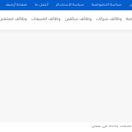
ن
سياسة الخصوصية
سياسة الأستخدام
أتصل بنا
صفحة أرشيف
ية
وظائف شركات
وظائف سائقين
وظائف المبيعات
وظائف معلمين
ن لتصوير فيلم روائي في الأردن
 في عمان
 عن توفر وظائف شاغرة لمضيفي طيران