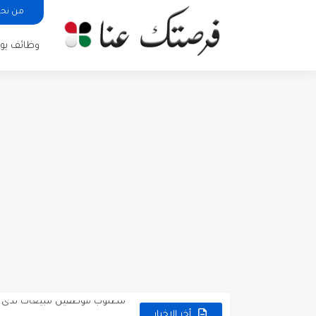
من نح
وظائف يوم
مطلوب كومبارس وممثلون ثانويو
مطلوب موظفين مبيعات لدى محلات iKooz
تعلن الخطوط الجوية الأردنية
أخر الاخبار