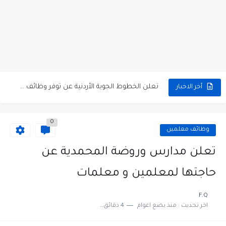
مطلوب كومبارس وممثلون ثانويون لتصوير فيلم روائي في الأردن
مطلوب موظفين مبيعات لدى محلات iKooz في عمان
تعلن الخطوط الجوية الأردنية عن توفر وظائف شاغرة لمضيفي طيران
أخر الاخبار
مطلوب عمال غسيل سيارات لدى محطة محروقات في عمان
0
مطلوب عامل نظافة عدد 2 بدوام كامل او جزئي في...
وظائف معلمين
تعلن مؤسسة التعليم لأجل التوظيف الأردنية وبالشراكة مع أكاديمية جولانسرالمجاني
تعلن مدارس وروضة المحمدية عن
مطلوب موظفين لدى شركه صناعيه رائده مهندسين في الاردن
حاجتها لمعلمين و معلمات
مسؤول مبيعات وتسويق المستلزمات الطبية
F.Q
اخر تحديث :
منذ بضع اعوام
4 دقائق للقراءة
وظائف شاغرة مطلوب مسؤول التسويق لدى احدى الشركات في عمان