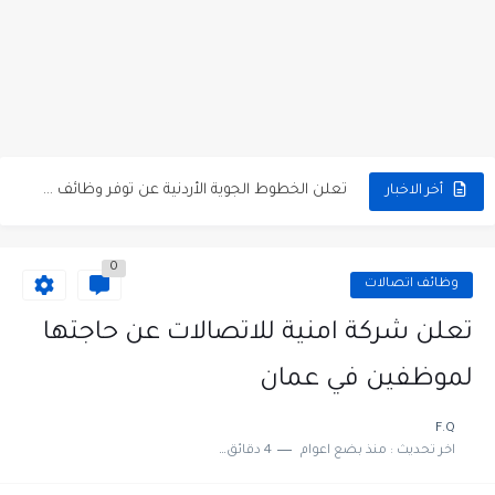
مطلوب كومبارس وممثلون ثانويون لتصوير فيلم روائي في الأردن
مطلوب موظفين مبيعات لدى محلات iKooz في عمان
تعلن الخطوط الجوية الأردنية عن توفر وظائف شاغرة لمضيفي طيران
أخر الاخبار
مطلوب عمال غسيل سيارات لدى محطة محروقات في عمان
0
مطلوب عامل نظافة عدد 2 بدوام كامل او جزئي في...
وظائف اتصالات
تعلن مؤسسة التعليم لأجل التوظيف الأردنية وبالشراكة مع أكاديمية جولانسرالمجاني
تعلن شركة امنية للاتصالات عن حاجتها
مطلوب موظفين لدى شركه صناعيه رائده مهندسين في الاردن
لموظفين في عمان
مسؤول مبيعات وتسويق المستلزمات الطبية
F.Q
اخر تحديث :
منذ بضع اعوام
4 دقائق للقراءة
وظائف شاغرة مطلوب مسؤول التسويق لدى احدى الشركات في عمان