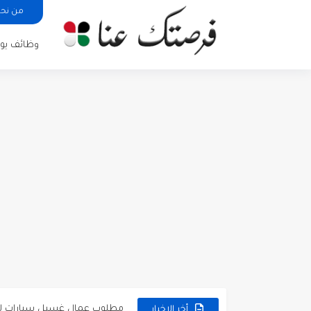
من نح
وظائف يوم
مطلوب كومبارس وممثلون ثانويو
مطلوب موظفين مبيعات لدى محلات iKooz
تعلن الخطوط الجوية الأردنية
مطلوب عمال غسيل سيارات ل
مطلوب عامل نظافة عدد 2 بدوام كامل او جزئي في...
أخر الاخبار