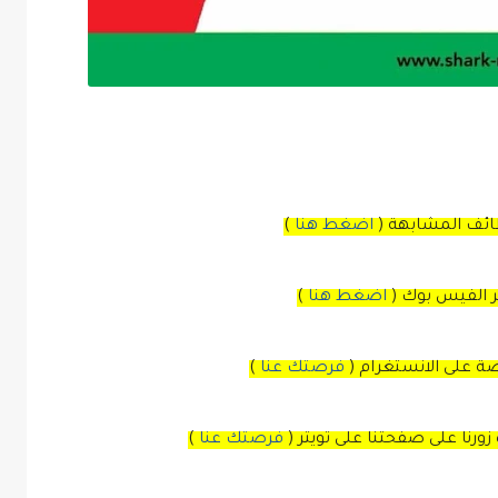
ظائف المشابهة (
اضغط هنا
)
بر الفيس بوك
(
اضغط هنا
)
صة
على
الانستغرام
(
فرصتك عنا
)
زورنا على صفحتنا على
تويتر
(
فرصتك عنا
)