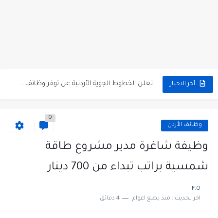
مطلوب كومبارس وممثلون ثانويون لتصوير فيلم روائي في الأردن
مطلوب موظفين مبيعات لدى محلات iKooz في عمان
تعلن الخطوط الجوية الأردنية عن توفر وظائف شاغرة لمضيفي طيران
أخر الاخبار
مطلوب عمال غسيل سيارات لدى محطة محروقات في عمان
0
مطلوب عامل نظافة عدد 2 بدوام كامل او جزئي في...
وظائف الأردن
تعلن مؤسسة التعليم لأجل التوظيف الأردنية وبالشراكة مع أكاديمية جولانسرالمجاني
وظيفة شاغرة مدير مشروع طاقة
مطلوب موظفين لدى شركه صناعيه رائده مهندسين في الاردن
شمسية براتب تبداء من 700 دينار
مسؤول مبيعات وتسويق المستلزمات الطبية
F.Q
اخر تحديث :
منذ بضع اعوام
4 دقائق للقراءة
وظائف شاغرة مطلوب مسؤول التسويق لدى احدى الشركات في عمان