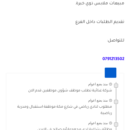
مبيعات ملابس ذوي خبرة.
تقديم الطلبات داخل الفرع
للتواصل:
0791213502
منذ بضع اعوام
شركة غذائية تطلب موظف شؤون موظفين قدم الان
منذ بضع اعوام
مطلوب لنادي رياضي في شارع مكة موظفة استقبال ومدربة
رياضية
منذ بضع اعوام
وظائف شاغرة لدى مجموعة أبو صالح في الاردن