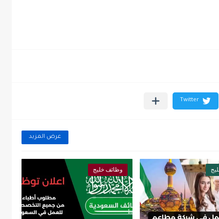
عرض المزيد
يج
وظائف خليج