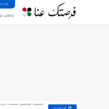
من نح
وظائف يوم
مطلوب كومبارس وممثلون ثانويو
مطلوب موظفين مبيعات لدى محلات iKooz
تعلن الخطوط الجوية الأردنية
أخر الاخبار