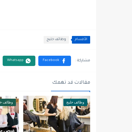
الأقسام
وظائف خليج
مقالات قد تهمك
وظائف خليج
وظائف خل