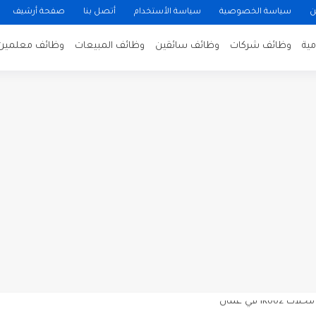
ن
سياسة الخصوصية
سياسة الأستخدام
أتصل بنا
صفحة أرشيف
ية
وظائف شركات
وظائف سائقين
وظائف المبيعات
وظائف معلمين
ن لتصوير فيلم روائي في الأردن
 في عمان
 عن توفر وظائف شاغرة لمضيفي طيران