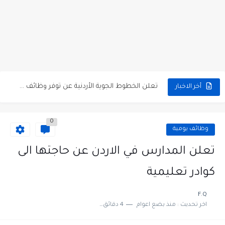
مطلوب كومبارس وممثلون ثانويون لتصوير فيلم روائي في الأردن
مطلوب موظفين مبيعات لدى محلات iKooz في عمان
تعلن الخطوط الجوية الأردنية عن توفر وظائف شاغرة لمضيفي طيران
أخر الاخبار
مطلوب عمال غسيل سيارات لدى محطة محروقات في عمان
0
مطلوب عامل نظافة عدد 2 بدوام كامل او جزئي في...
وظائف يومية
تعلن مؤسسة التعليم لأجل التوظيف الأردنية وبالشراكة مع أكاديمية جولانسرالمجاني
تعلن المدارس في الاردن عن حاجتها الى
مطلوب موظفين لدى شركه صناعيه رائده مهندسين في الاردن
كوادر تعليمية
مسؤول مبيعات وتسويق المستلزمات الطبية
F.Q
اخر تحديث :
منذ بضع اعوام
4 دقائق للقراءة
وظائف شاغرة مطلوب مسؤول التسويق لدى احدى الشركات في عمان