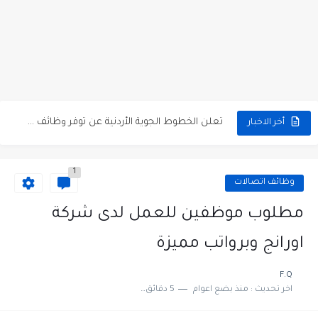
مطلوب كومبارس وممثلون ثانويون لتصوير فيلم روائي في الأردن
مطلوب موظفين مبيعات لدى محلات iKooz في عمان
تعلن الخطوط الجوية الأردنية عن توفر وظائف شاغرة لمضيفي طيران
أخر الاخبار
مطلوب عمال غسيل سيارات لدى محطة محروقات في عمان
1
مطلوب عامل نظافة عدد 2 بدوام كامل او جزئي في...
وظائف اتصالات
تعلن مؤسسة التعليم لأجل التوظيف الأردنية وبالشراكة مع أكاديمية جولانسرالمجاني
مطلوب موظفين للعمل لدى شركة
مطلوب موظفين لدى شركه صناعيه رائده مهندسين في الاردن
اورانج وبرواتب مميزة
مسؤول مبيعات وتسويق المستلزمات الطبية
F.Q
اخر تحديث :
منذ بضع اعوام
5 دقائق للقراءة
وظائف شاغرة مطلوب مسؤول التسويق لدى احدى الشركات في عمان