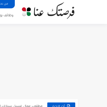
من نح
وظائف يوم
مطلوب كومبارس وممثلون ثانويو
مطلوب موظفين مبيعات لدى محلات iKooz
تعلن الخطوط الجوية الأردنية
مطلوب عمال غسيل سيارات ل
مطلوب عامل نظافة عدد 2 بدوام كامل او جزئي في...
أخر الاخبار