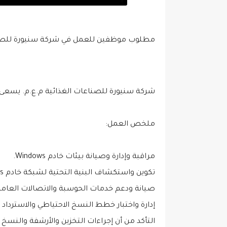
مطلوب موظفين للعمل في شركة سنيورة للصنا
شركة سنيورة للصناعات الغذائية م.ع.م. يسعى
ملخص العمل:
مراقبة وإدارة وصيانة بيئات خادم Windows.
تكوين واستكشاف البنية التحتية لشبكة خادم Windows والدليل النشط وإصلاحها.
صيانة ودعم خدمات الحوسبة والاتصالات العامة، مثل شبكات LAN والخوادم وWAN
إدارة واختبار خطط النسخ الاحتياطي والاسترداد
التأكد من أن إجراءات التخزين والأرشفة والنس