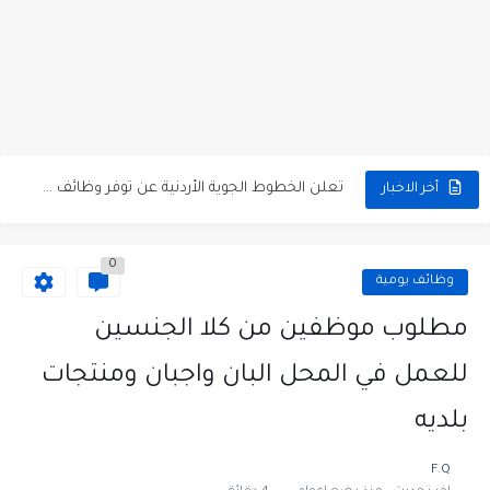
مطلوب كومبارس وممثلون ثانويون لتصوير فيلم روائي في الأردن
مطلوب موظفين مبيعات لدى محلات iKooz في عمان
تعلن الخطوط الجوية الأردنية عن توفر وظائف شاغرة لمضيفي طيران
أخر الاخبار
مطلوب عمال غسيل سيارات لدى محطة محروقات في عمان
0
مطلوب عامل نظافة عدد 2 بدوام كامل او جزئي في...
وظائف يومية
تعلن مؤسسة التعليم لأجل التوظيف الأردنية وبالشراكة مع أكاديمية جولانسرالمجاني
مطلوب موظفين من كلا الجنسين
مطلوب موظفين لدى شركه صناعيه رائده مهندسين في الاردن
للعمل في المحل البان واجبان ومنتجات
مسؤول مبيعات وتسويق المستلزمات الطبية
بلديه
وظائف شاغرة مطلوب مسؤول التسويق لدى احدى الشركات في عمان
F.Q