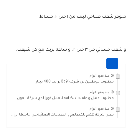
متوفر شفت صباحي لبنت من ١ حتى ١٠. مساءا.
و شفت مسائي من ٣ حتى ١٢. و ساعه بريك مع كل شيفت.
منذ بضع اعوام
مطلوب موظفين في شركة Ba9i براتب 400 دينار
منذ بضع اعوام
مطلوب عمال و عاملات نظافه للعمل فورا لدي شركة العون...
منذ بضع اعوام
تعلن شركة همم للمطاعم و الصناعات الغذائية عن حاجتها الى...