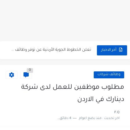
مطلوب كومبارس وممثلون ثانويون لتصوير فيلم روائي في الأردن
مطلوب موظفين مبيعات لدى محلات iKooz في عمان
تعلن الخطوط الجوية الأردنية عن توفر وظائف شاغرة لمضيفي طيران
أخر الاخبار
مطلوب عمال غسيل سيارات لدى محطة محروقات في عمان
0
مطلوب عامل نظافة عدد 2 بدوام كامل او جزئي في...
وظائف شركات
تعلن مؤسسة التعليم لأجل التوظيف الأردنية وبالشراكة مع أكاديمية جولانسرالمجاني
مطلوب موظفين للعمل لدى شركة
مطلوب موظفين لدى شركه صناعيه رائده مهندسين في الاردن
دينارك في الاردن
مسؤول مبيعات وتسويق المستلزمات الطبية
F.Q
اخر تحديث :
منذ بضع اعوام
4 دقائق للقراءة
وظائف شاغرة مطلوب مسؤول التسويق لدى احدى الشركات في عمان